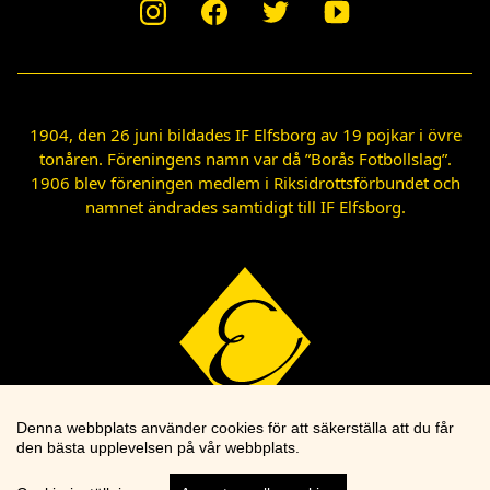
1904, den 26 juni bildades IF Elfsborg av 19 pojkar i övre
tonåren. Föreningens namn var då ”Borås Fotbollslag”.
1906 blev föreningen medlem i Riksidrottsförbundet och
namnet ändrades samtidigt till IF Elfsborg.
Denna webbplats använder cookies för att säkerställa att du får
den bästa upplevelsen på vår webbplats.