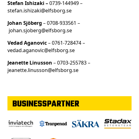
Stefan Ishizaki –
0739-144949 –
stefan.ishizaki@elfsborg.se
Johan Sjöberg
– 0708-933561 –
johan.sjoberg@elfsborg.se
Vedad Aganovic
– 0761-728474 –
vedad.aganovic@elfsborg.se
Jeanette Linusson
– 0703-255783 –
jeanette.linuss
on@elfsborg.se
BUSINESSPARTNER