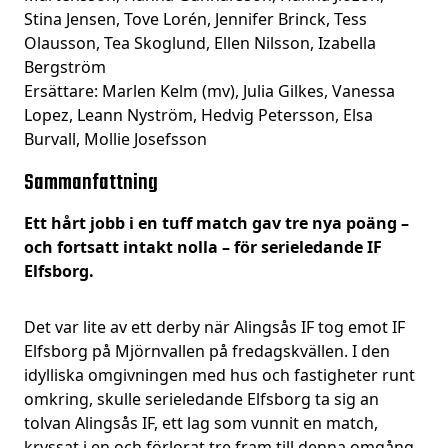
Stina Jensen, Tove Lorén, Jennifer Brinck, Tess
Olausson, Tea Skoglund, Ellen Nilsson, Izabella
Bergström
Ersättare: Marlen Kelm (mv), Julia Gilkes, Vanessa
Lopez, Leann Nyström, Hedvig Petersson, Elsa
Burvall, Mollie Josefsson
Sammanfattning
Ett hårt jobb i en tuff match gav tre nya poäng –
och fortsatt intakt nolla – för serieledande IF
Elfsborg.
Det var lite av ett derby när Alingsås IF tog emot IF
Elfsborg på Mjörnvallen på fredagskvällen. I den
idylliska omgivningen med hus och fastigheter runt
omkring, skulle serieledande Elfsborg ta sig an
tolvan Alingsås IF, ett lag som vunnit en match,
kryssat i en och förlorat tre fram till denna omgång.