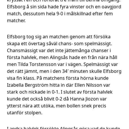
Elfsborg å sin sida hade fyra vinster och en oavgjord
match, dessutom hela 9-0 i målskillnad efter fem
matcher.
Elfsborg tog sig an matchen genom att försöka
skapa ett övertag såväl chans- som spelmässigt.
Chansmässigt var det inte jättemånga chanser i
första halvlek, men Alingsås hade en från nära håll
men Tilda Torstensson var i vägen. Spelmässigt var
det rätt jämnt, men i den 34′ minuten skulle Elfsborg
visa fin klass. På matchens första hörna kunde
Izabella Bergström hitta in där Ellen Nilsson var
stark och nickade in 0-1. I slutet av första halvlek
kunde det också blivit 0-2 då Hanna Jiozon var
ytterst nära att utöka, men bollen snek precis
utanför stolpen.
I andra halvlek försökte Alingsås göra vad de kunde