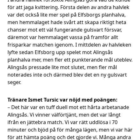
för att jaga kvittering. Första delen av andra halvlek
var det också lite mer spel på Elfsborgs planhalva,
men hemmalaget hade svårt att skapa riktigt heta
chanser mot ett väl fungerande gulsvart försvar,
däremot var hemmalaget vassa på framför allt
frisparkar matchen igenom. I mittdelen av halvleken
lyfte sedan Elfsborg upp spelet mot Alingsås
planhalva mer, men fler ett punkterande mål uteblev.
Alingsås pressade lite mot slutet, men fler mål
noterades inte och därmed blev det en ny gulsvart
seger.
Tränare Ismet Tursic var nöjd med poängen:
– Det här var en tuff duell mot ett hårta arbetanade
Alingsås. Vi vinner välförtjänt, men det var långt
ifrån en jättebra match. Vi var rätt uddlösa i 70
minuter och bjöd på för många lägen, men vi var här
för att hämta poäng och det gjorde vi. Många andra