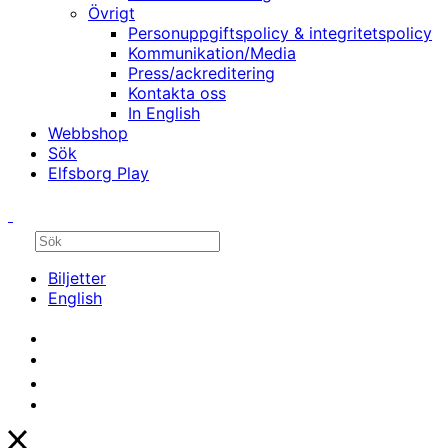
Övrigt
Personuppgiftspolicy & integritetspolicy
Kommunikation/Media
Press/ackreditering
Kontakta oss
In English
Webbshop
Sök
Elfsborg Play
Biljetter
English