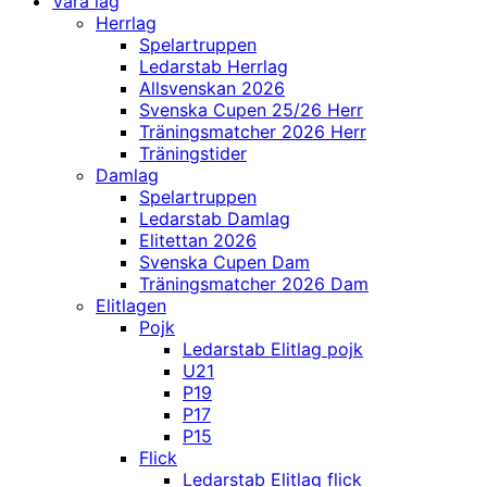
Våra lag
Herrlag
Spelartruppen
Ledarstab Herrlag
Allsvenskan 2026
Svenska Cupen 25/26 Herr
Träningsmatcher 2026 Herr
Träningstider
Damlag
Spelartruppen
Ledarstab Damlag
Elitettan 2026
Svenska Cupen Dam
Träningsmatcher 2026 Dam
Elitlagen
Pojk
Ledarstab Elitlag pojk
U21
P19
P17
P15
Flick
Ledarstab Elitlag flick