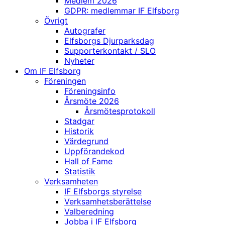
Medlem 2026
GDPR: medlemmar IF Elfsborg
Övrigt
Autografer
Elfsborgs Djurparksdag
Supporterkontakt / SLO
Nyheter
Om IF Elfsborg
Föreningen
Föreningsinfo
Årsmöte 2026
Årsmötesprotokoll
Stadgar
Historik
Värdegrund
Uppförandekod
Hall of Fame
Statistik
Verksamheten
IF Elfsborgs styrelse
Verksamhetsberättelse
Valberedning
Jobba i IF Elfsborg