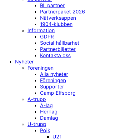
Bli partner
Partnerpaket 2026
Nätverksappen
1904-klubben
Information
GDPR
Social hållbarhet
Partnerbiljetter
Kontakta oss
Nyheter
Föreningen
Alla nyheter
Föreningen
Supporter
Camp Elfsborg
A-trupp
A-lag
Herrlag
Damlag
U-trupp
Pojk
U21