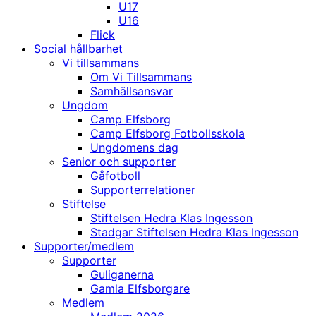
U17
U16
Flick
Social hållbarhet
Vi tillsammans
Om Vi Tillsammans
Samhällsansvar
Ungdom
Camp Elfsborg
Camp Elfsborg Fotbollsskola
Ungdomens dag
Senior och supporter
Gåfotboll
Supporterrelationer
Stiftelse
Stiftelsen Hedra Klas Ingesson
Stadgar Stiftelsen Hedra Klas Ingesson
Supporter/medlem
Supporter
Guliganerna
Gamla Elfsborgare
Medlem