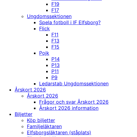
F19
F17
Ungdomssektionen
Spela fotboll i IF Elfsborg?
Flick
F11
F13
F15
Pojk
P14
P13
P11
P9
Ledarstab Ungdomssektionen
Årskort 2026
Årskort 2026
Frågor och svar Årskort 2026
Årskort 2026 information
Biljetter
Köp biljetter
Familjeläktaren
Elfsborgsläktaren (ståplats)