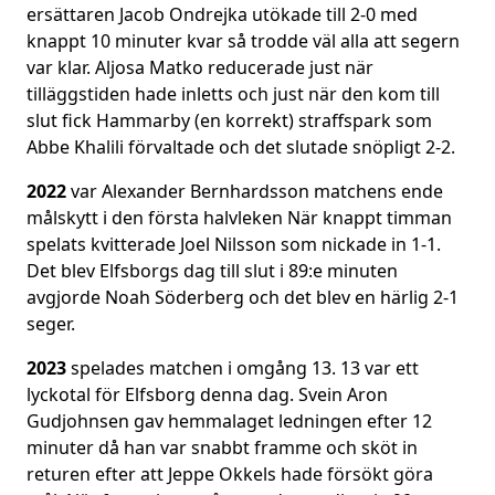
ersättaren Jacob Ondrejka utökade till 2-0 med
knappt 10 minuter kvar så trodde väl alla att segern
var klar. Aljosa Matko reducerade just när
tilläggstiden hade inletts och just när den kom till
slut fick Hammarby (en korrekt) straffspark som
Abbe Khalili förvaltade och det slutade snöpligt 2-2.
2022
var Alexander Bernhardsson matchens ende
målskytt i den första halvleken När knappt timman
spelats kvitterade Joel Nilsson som nickade in 1-1.
Det blev Elfsborgs dag till slut i 89:e minuten
avgjorde Noah Söderberg och det blev en härlig 2-1
seger.
2023
spelades matchen i omgång 13. 13 var ett
lyckotal för Elfsborg denna dag. Svein Aron
Gudjohnsen gav hemmalaget ledningen efter 12
minuter då han var snabbt framme och sköt in
returen efter att Jeppe Okkels hade försökt göra