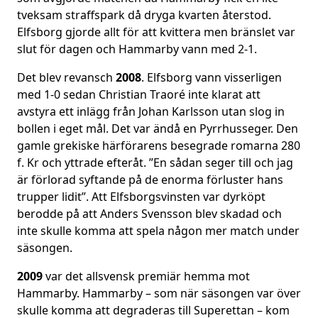
tveksam straffspark då dryga kvarten återstod.
Elfsborg gjorde allt för att kvittera men bränslet var
slut för dagen och Hammarby vann med 2-1.
Det blev revansch
2008
. Elfsborg vann visserligen
med 1-0 sedan Christian Traoré inte klarat att
avstyra ett inlägg från Johan Karlsson utan slog in
bollen i eget mål. Det var ändå en Pyrrhusseger. Den
gamle grekiske härförarens besegrade romarna 280
f. Kr och yttrade efteråt. ”En sådan seger till och jag
är förlorad syftande på de enorma förluster hans
trupper lidit”. Att Elfsborgsvinsten var dyrköpt
berodde på att Anders Svensson blev skadad och
inte skulle komma att spela någon mer match under
säsongen.
2009
var det allsvensk premiär hemma mot
Hammarby. Hammarby – som när säsongen var över
skulle komma att degraderas till Superettan – kom