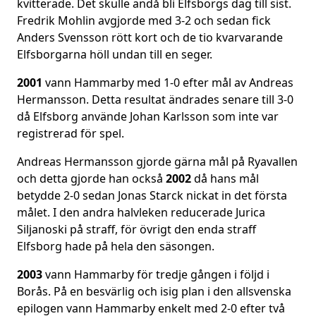
kvitterade. Det skulle ändå bli Elfsborgs dag till sist.
Fredrik Mohlin avgjorde med 3-2 och sedan fick
Anders Svensson rött kort och de tio kvarvarande
Elfsborgarna höll undan till en seger.
2001
vann Hammarby med 1-0 efter mål av Andreas
Hermansson. Detta resultat ändrades senare till 3-0
då Elfsborg använde Johan Karlsson som inte var
registrerad för spel.
Andreas Hermansson gjorde gärna mål på Ryavallen
och detta gjorde han också
2002
då hans mål
betydde 2-0 sedan Jonas Starck nickat in det första
målet. I den andra halvleken reducerade Jurica
Siljanoski på straff, för övrigt den enda straff
Elfsborg hade på hela den säsongen.
2003
vann Hammarby för tredje gången i följd i
Borås. På en besvärlig och isig plan i den allsvenska
epilogen vann Hammarby enkelt med 2-0 efter två