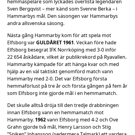
hemmaspelare som lyckades överlista legendaren
Sven Bergqvist – mer känd som Svenne Berka – i
Hammarbys mål. Den säsongen var Hammarbys
andra allsvenska säsong.
Nästa gång Hammarby kom för att spela mot
Elfsborg var
GULDÅRET
1961
. Veckan före hade
Elfsborg besegrat IFK Norrköping med 3-0 inför
22 654 åskådare, vilket är publikrekord på Ryavallen.
Hammarby kämpade för att hänga kvar och med
hjälp av en väl taktiskt genomförd match vann
Hammarby med 2-0. Det var Elfsborg första
hemmaförlust på tre år och första gången på fem år
som Elfsborg inte gjorde mål i en hemmamatch.
Det skulle alltså dröja till den tredje drabbningen
innan Elfsborg vann en hemmamatch mot
Hammarby.
1962
vann Elfsborg med 4-2 och Ove
Grahn gjorde två mål, Henry Larsson och Stig
”Spiken” Johansson (sedermera Talmark) ett vardera.