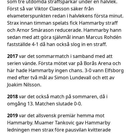
som tre utdömda straffsparkar under en halvlek.
Först så var Viktor Claesson säker från
elvameterspunkten redan i halvlekens första minut.
Strax innan timman spelats fick Hammarby straff
och Arnor Smárason reducerade. Hammarby hann
sedan med att göra självmål innan Marcus Rohdén
fastställde 4-1 då han också slog in en straff.
2017
var det sommarmatch i samband med att
serien vände. Första mötet var på Borås Arena och
här hade Hammarby ingen chans. 3-0 vann Elfsborg
med efter två mål av Simon Lundevall och ett av
Joakim Nilsson.
2018
var det också match på sommaren, då i
omgång 13. Matchen slutade 0-0.
2019
var det allsvensk premiär hemma mot
Hammarby. Muamer Tankovic gav Hammarby
ledningen men strax före pausvilan kvitterade