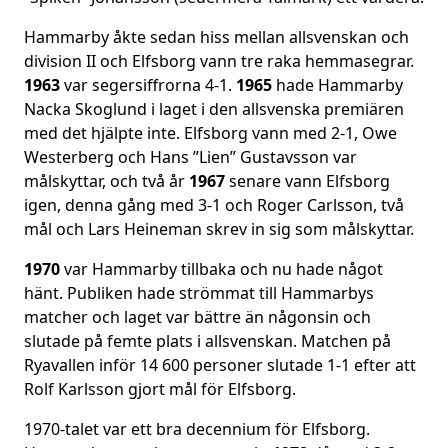
Hammarby åkte sedan hiss mellan allsvenskan och
division II och Elfsborg vann tre raka hemmasegrar.
1963
var segersiffrorna 4-1.
1965
hade Hammarby
Nacka Skoglund i laget i den allsvenska premiären
med det hjälpte inte. Elfsborg vann med 2-1, Owe
Westerberg och Hans ”Lien” Gustavsson var
målskyttar, och två år
1967
senare vann Elfsborg
igen, denna gång med 3-1 och Roger Carlsson, två
mål och Lars Heineman skrev in sig som målskyttar.
1970
var Hammarby tillbaka och nu hade något
hänt. Publiken hade strömmat till Hammarbys
matcher och laget var bättre än någonsin och
slutade på femte plats i allsvenskan. Matchen på
Ryavallen inför 14 600 personer slutade 1-1 efter att
Rolf Karlsson gjort mål för Elfsborg.
1970-talet var ett bra decennium för Elfsborg.