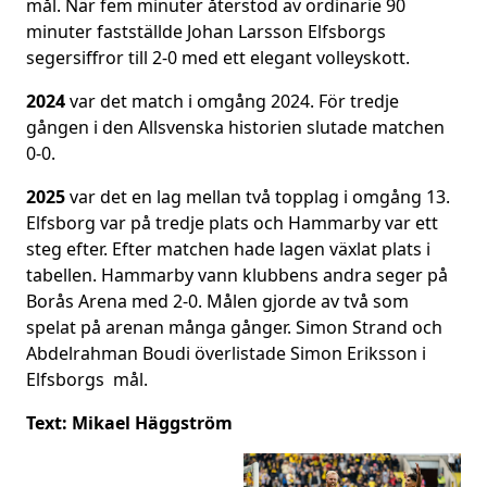
mål. När fem minuter återstod av ordinarie 90
minuter fastställde Johan Larsson Elfsborgs
segersiffror till 2-0 med ett elegant volleyskott.
2024
var det match i omgång 2024. För tredje
gången i den Allsvenska historien slutade matchen
0-0.
2025
var det en lag mellan två topplag i omgång 13.
Elfsborg var på tredje plats och Hammarby var ett
steg efter. Efter matchen hade lagen växlat plats i
tabellen. Hammarby vann klubbens andra seger på
Borås Arena med 2-0. Målen gjorde av två som
spelat på arenan många gånger. Simon Strand och
Abdelrahman Boudi överlistade Simon Eriksson i
Elfsborgs mål.
Text: Mikael Häggström