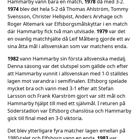
Hammarby vann bara en match,
1978
då med 3-2.
1974
blev det hela 5-2 då Thomas Ahlström, Tommy
Svensson, Christer Hellqvist, Anders Arvhage och
Roger Altemark var Elfsborgsmålskyttar i en match
där Hammarby fick två man utvisade.
1979
var det
en ovanlig matchhjälte då Leif Målberg gjorde ett av
sina åtta mål i allsvenskan som var matchens enda.
1982
vann Hammarby sin första allsvenska medalj.
Denna säsong var det slutspel som gällde och efter
att Hammarby vunnit i allsvenskan med 1-0 ställdes
lagen mot varandra i semifinalen. Elfsborg spelade
mycket bra och vann med 3-1 efter att Stefan
Larsson och Frank Klarström gjort var sitt mål och
Hammarby hjälpt till med ett självmål. I returen på
Söderstadion var Elfsborg chanslösa och Hammarby
gick till final med en 3-0 viktoria.
Det blev ytterligare fyra matcher lagen emellan på
1980-talet och Elfsborg vann en enda.
1983
var