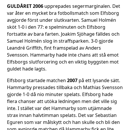
GULDÅRET 2006
upprepades segermarginalen. Det
var åter en mycket bra fotbollsmatch som Elfsborg
avgjorde först under slutkvarten. Samuel Holmén
sköt 1-0 i den 77: e spelminuten och Elfsborg
fortsatte av bara farten. Joakim Sjöhage fälldes och
Samuel Holmén slog in straffsparken. 3-0 gjorde
Leandré Griffith, fint framspelad av Anders
Svensson. Hammarby hade inte chans att stå emot
Elfsborgs slutforcering och en viktig byggsten mot
guldet hade lagts.
Elfsborg startade matchen
2007
på ett lysande sätt.
Hammarby pressades tillbaka och Mathias Svensson
gjorde 1-0 då nio minuter spelats. Elfsborg hade
flera chanser att utöka ledningen men det ville sig
inte. I stället var det Hammarby som utjämnade
strax innan halvtimman spelats. Det var Sebastian
Eguren som var målskytt och han skulle och bli den
som avgjorde matchen då Hammarby fick en lite