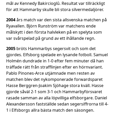
mål av Kennedy Bakircioglû. Resultat var tillräckligt
för att Hammarby skulle bli stora silvermedaljörer.
2004
års match var den sista allsvenska matchen på
Ryavallen. Björn Runström var matchens ende
målskytt i den första halvleken på en spelyta som
var svårspelad på grund av ett ihållande regn.
2005
bröts Hammarbys segersvit och som det
gjordes. Elfsborg spelade en lysande fotboll. Samuel
Holmén dundrade in 1-0 efter fem minuter då han
träffade rätt från strafflinjen efter en hörnvariant.
Pablo Pinones-Arce utjämnade men resten av
matchen blev det nykomponerade forwardsparet
Hasse Berggren-Joakim Sjöhage stora kväll. Hasse
gjorde såväl 2-1 som 3-1 och Hammarbyförsvaret
rasade samman av alla löpvilliga elfsborgare. Daniel
Alexandersson fastställde sedan segersiffrorna till 4-
1 i Elfsborgs allra bästa match den säsongen.