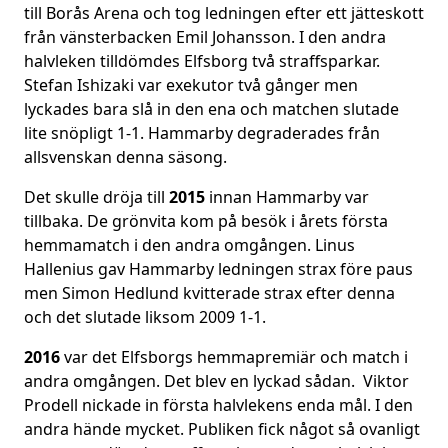
till Borås Arena och tog ledningen efter ett jätteskott
från vänsterbacken Emil Johansson. I den andra
halvleken tilldömdes Elfsborg två straffsparkar.
Stefan Ishizaki var exekutor två gånger men
lyckades bara slå in den ena och matchen slutade
lite snöpligt 1-1. Hammarby degraderades från
allsvenskan denna säsong.
Det skulle dröja till
2015
innan Hammarby var
tillbaka. De grönvita kom på besök i årets första
hemmamatch i den andra omgången. Linus
Hallenius gav Hammarby ledningen strax före paus
men Simon Hedlund kvitterade strax efter denna
och det slutade liksom 2009 1-1.
2016
var det Elfsborgs hemmapremiär och match i
andra omgången. Det blev en lyckad sådan. Viktor
Prodell nickade in första halvlekens enda mål. I den
andra hände mycket. Publiken fick något så ovanligt