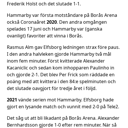
Frederik Holst och det slutade 1-1.
Hammarby var första motståndare på Borås Arena
också Coronaåret
2020
. Den andra omgången
spelades 17 juni och Hammarby var (ganska
ovanligt) favoriter att vinna i Borås.
Rasmus Alm gav Elfsborg ledningen strax före paus.
I den andra halvleken gjorde Hammarby två mål
inom fem minuter. Först kvitterade Alexander
Kacaniclic och sedan kom inhopparen Paulinho in
och gjorde 2-1. Det blev Per Frick som räddade en
poäng med att kvittera i den 84:e spelminuten och
det slutade oavgjort för tredje året i följd.
2021
vände serien mot Hammarby. Elfsborg hade
gjort en lysande match och vunnit med 2-0 på Tele2.
Det såg ut att bli likadant på Borås Arena. Alexander
Bernhardsson gjorde 1-0 efter rem minuter. När så