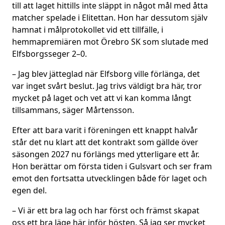
till att laget hittills inte släppt in något mål med åtta
matcher spelade i Elitettan. Hon har dessutom själv
hamnat i målprotokollet vid ett tillfälle, i
hemmapremiären mot Örebro SK som slutade med
Elfsborgsseger 2–0.
– Jag blev jätteglad när Elfsborg ville förlänga, det
var inget svårt beslut. Jag trivs väldigt bra här, tror
mycket på laget och vet att vi kan komma långt
tillsammans, säger Mårtensson.
Efter att bara varit i föreningen ett knappt halvår
står det nu klart att det kontrakt som gällde över
säsongen 2027 nu förlängs med ytterligare ett år.
Hon berättar om första tiden i Gulsvart och ser fram
emot den fortsatta utvecklingen både för laget och
egen del.
– Vi är ett bra lag och har först och främst skapat
oss ett bra läge här inför hösten. Så jag ser mycket