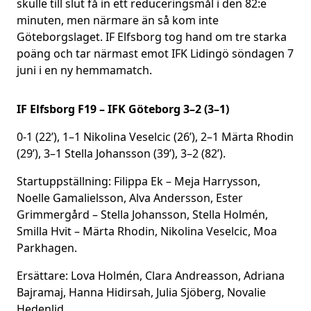
skulle till slut få in ett reduceringsmål i den 82:e
minuten, men närmare än så kom inte
Göteborgslaget. IF Elfsborg tog hand om tre starka
poäng och tar närmast emot IFK Lidingö söndagen 7
juni i en ny hemmamatch.
IF Elfsborg F19 – IFK Göteborg 3–2 (3–1)
0-1 (22’), 1–1 Nikolina Veselcic (26’), 2–1 Märta Rhodin
(29’), 3–1 Stella Johansson (39’), 3–2 (82’).
Startuppställning: Filippa Ek – Meja Harrysson,
Noelle Gamalielsson, Alva Andersson, Ester
Grimmergård – Stella Johansson, Stella Holmén,
Smilla Hvit – Märta Rhodin, Nikolina Veselcic, Moa
Parkhagen.
Ersättare: Lova Holmén, Clara Andreasson, Adriana
Bajramaj, Hanna Hidirsah, Julia Sjöberg, Novalie
Hedenlid.