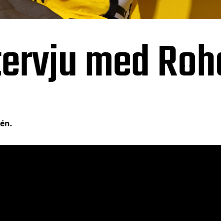
ntervju med Ro
én.