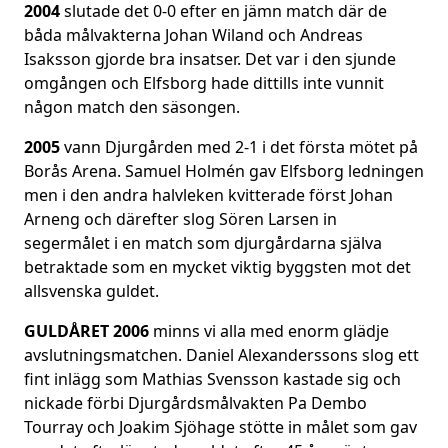
2004
slutade det 0-0 efter en jämn match där de
båda målvakterna Johan Wiland och Andreas
Isaksson gjorde bra insatser. Det var i den sjunde
omgången och Elfsborg hade dittills inte vunnit
någon match den säsongen.
2005
vann Djurgården med 2-1 i det första mötet på
Borås Arena. Samuel Holmén gav Elfsborg ledningen
men i den andra halvleken kvitterade först Johan
Arneng och därefter slog Sören Larsen in
segermålet i en match som djurgårdarna själva
betraktade som en mycket viktig byggsten mot det
allsvenska guldet.
GULDÅRET 2006
minns vi alla med enorm glädje
avslutningsmatchen. Daniel Alexanderssons slog ett
fint inlägg som Mathias Svensson kastade sig och
nickade förbi Djurgårdsmålvakten Pa Dembo
Tourray och Joakim Sjöhage stötte in målet som gav