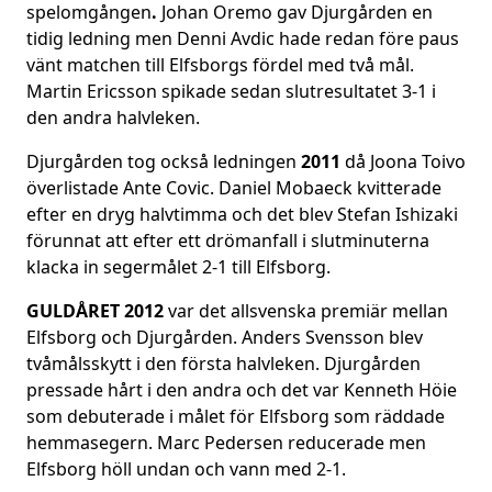
spelomgången
.
Johan Oremo gav Djurgården en
tidig ledning men Denni Avdic hade redan före paus
vänt matchen till Elfsborgs fördel med två mål.
Martin Ericsson spikade sedan slutresultatet 3-1 i
den andra halvleken.
Djurgården tog också ledningen
2011
då Joona Toivo
överlistade Ante Covic. Daniel Mobaeck kvitterade
efter en dryg halvtimma och det blev Stefan Ishizaki
förunnat att efter ett drömanfall i slutminuterna
klacka in segermålet 2-1 till Elfsborg.
GULDÅRET 2012
var det allsvenska premiär mellan
Elfsborg och Djurgården. Anders Svensson blev
tvåmålsskytt i den första halvleken. Djurgården
pressade hårt i den andra och det var Kenneth Höie
som debuterade i målet för Elfsborg som räddade
hemmasegern. Marc Pedersen reducerade men
Elfsborg höll undan och vann med 2-1.