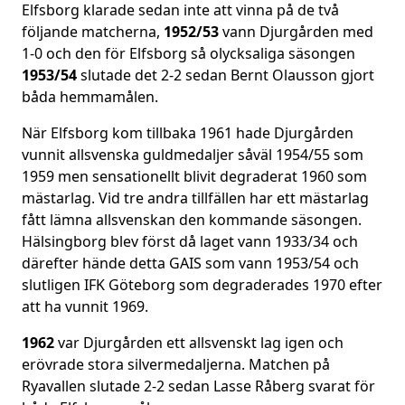
Elfsborg klarade sedan inte att vinna på de två
följande matcherna,
1952/53
vann Djurgården med
1-0 och den för Elfsborg så olycksaliga säsongen
1953/54
slutade det 2-2 sedan Bernt Olausson gjort
båda hemmamålen.
När Elfsborg kom tillbaka 1961 hade Djurgården
vunnit allsvenska guldmedaljer såväl 1954/55 som
1959 men sensationellt blivit degraderat 1960 som
mästarlag. Vid tre andra tillfällen har ett mästarlag
fått lämna allsvenskan den kommande säsongen.
Hälsingborg blev först då laget vann 1933/34 och
därefter hände detta GAIS som vann 1953/54 och
slutligen IFK Göteborg som degraderades 1970 efter
att ha vunnit 1969.
1962
var Djurgården ett allsvenskt lag igen och
erövrade stora silvermedaljerna. Matchen på
Ryavallen slutade 2-2 sedan Lasse Råberg svarat för