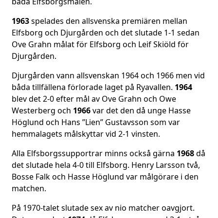
båda Elfsborgsmålen.
1963
spelades den allsvenska premiären mellan
Elfsborg och Djurgården och det slutade 1-1 sedan
Ove Grahn målat för Elfsborg och Leif Skiöld för
Djurgården.
Djurgården vann allsvenskan 1964 och 1966 men vid
båda tillfällena förlorade laget på Ryavallen.
1964
blev det 2-0 efter mål av Ove Grahn och Owe
Westerberg och
1966
var det den då unge Hasse
Höglund och Hans ”Lien” Gustavsson som var
hemmalagets målskyttar vid 2-1 vinsten.
Alla Elfsborgssupportrar minns också gärna
1968
då
det slutade hela 4-0 till Elfsborg. Henry Larsson två,
Bosse Falk och Hasse Höglund var målgörare i den
matchen.
På 1970-talet slutade sex av nio matcher oavgjort.