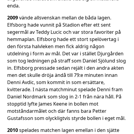
enda.
2009
vände allsvenskan mellan de båda lagen.
Elfsborg hade vunnit på Stadion efter ett sent
segermål av Teddy Lucic och var stora favoriter på
hemmaplan. Elfsborg hade ett stort spelövertag i
den första halvleken men fick aldrig någon
utdelning i form av mål. Det var i stället Djurgården
som tog ledningen på straff som Daniel Sjölund slog
in. Elfsborg pressade sedan rejält i den andra akten
men det skulle dröja ändå till 79:e minuten innan
Denni Avdic, som kommit in som ersättare,
kvitterade. I nästa matchminut spelade Denni fram
Daniel Nordmark som slog in 2-1 från nära håll. På
stopptid lyfte James Keene in bollen mot
motståndarmålet och där fanns bara Petter
Gustafsson som olyckligtvis styrde bollen i eget mål.
2010
spelades matchen lagen emellan i den sjätte