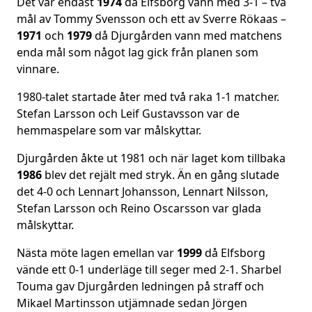
Det var endast
1974
då Elfsborg vann med 3-1 – två
mål av Tommy Svensson och ett av Sverre Rökaas –
1971
och
1979
då Djurgården vann med matchens
enda mål som något lag gick från planen som
vinnare.
1980-talet startade åter med två raka 1-1 matcher.
Stefan Larsson och Leif Gustavsson var de
hemmaspelare som var målskyttar.
Djurgården åkte ut 1981 och när laget kom tillbaka
1986
blev det rejält med stryk. Än en gång slutade
det 4-0 och Lennart Johansson, Lennart Nilsson,
Stefan Larsson och Reino Oscarsson var glada
målskyttar.
Nästa möte lagen emellan var
1999
då Elfsborg
vände ett 0-1 underläge till seger med 2-1. Sharbel
Touma gav Djurgården ledningen på straff och
Mikael Martinsson utjämnade sedan Jörgen