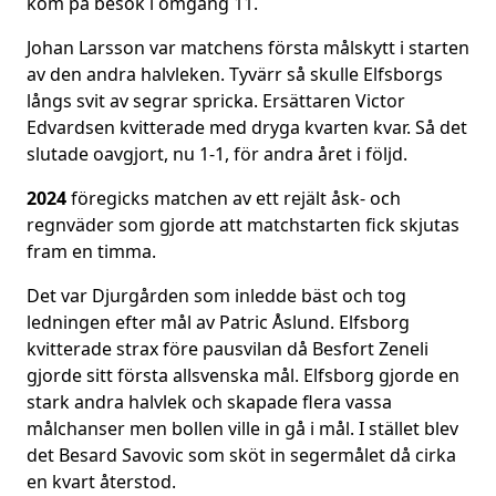
kom på besök i omgång 11.
Johan Larsson var matchens första målskytt i starten
av den andra halvleken. Tyvärr så skulle Elfsborgs
långs svit av segrar spricka. Ersättaren Victor
Edvardsen kvitterade med dryga kvarten kvar. Så det
slutade oavgjort, nu 1-1, för andra året i följd.
2024
föregicks matchen av ett rejält åsk- och
regnväder som gjorde att matchstarten fick skjutas
fram en timma.
Det var Djurgården som inledde bäst och tog
ledningen efter mål av Patric Åslund. Elfsborg
kvitterade strax före pausvilan då Besfort Zeneli
gjorde sitt första allsvenska mål. Elfsborg gjorde en
stark andra halvlek och skapade flera vassa
målchanser men bollen ville in gå i mål. I stället blev
det Besard Savovic som sköt in segermålet då cirka
en kvart återstod.