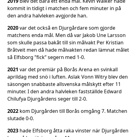
2019
blev det bara ett enda mål. Kevin Walker hade
kommit in tidigt i matchen och fem minuter in på
den andra halvleken avgjorde han.
2020
var det också en Djurgårdare som gjorde
matchens enda mål. Men då var Jakob Une Larsson
som skulle passa bakåt till sin målvakt Per Kristian
Bråtveit men då hade målvakten redan lämnat målet
så Elfsborg ”fick” segern med 1-0.
2021
var det premiär på Borås Arena en svinkall
aprildag med snö i luften. Aslak Vonn Witry blev den
säsongen snabbaste allsvenska målskytt efter 11
minuter. I den andra halvleken fastställde Edward
Chilufya Djurgårdens seger till 2-0.
2022
kom Djurgården till Borås omgång 7. Matchen
slutade 0-0.
2023
hade Elfsborg åtta raka vinster när Djurgården