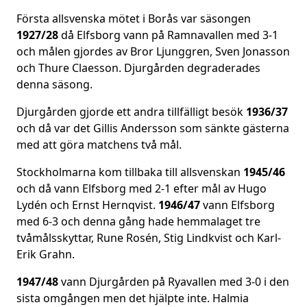
Första allsvenska mötet i Borås var säsongen
1927/28
då Elfsborg vann på Ramnavallen med 3-1
och målen gjordes av Bror Ljunggren, Sven Jonasson
och Thure Claesson. Djurgården degraderades
denna säsong.
Djurgården gjorde ett andra tillfälligt besök
1936/37
och då var det Gillis Andersson som sänkte gästerna
med att göra matchens två mål.
Stockholmarna kom tillbaka till allsvenskan
1945/46
och då vann Elfsborg med 2-1 efter mål av Hugo
Lydén och Ernst Hernqvist.
1946/47
vann Elfsborg
med 6-3 och denna gång hade hemmalaget tre
tvåmålsskyttar, Rune Rosén, Stig Lindkvist och Karl-
Erik Grahn.
1947/48
vann Djurgården på Ryavallen med 3-0 i den
sista omgången men det hjälpte inte. Halmia