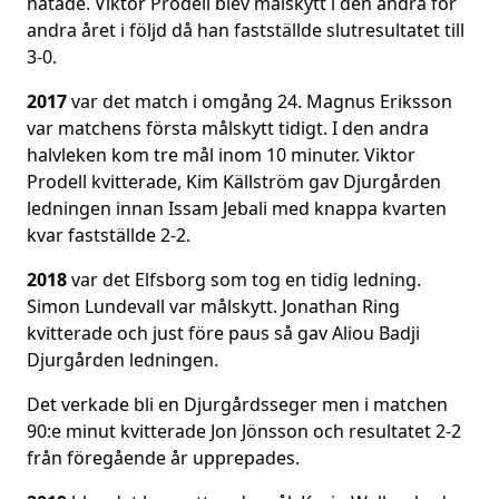
nätade. Viktor Prodell blev målskytt i den andra för
andra året i följd då han fastställde slutresultatet till
3-0.
2017
var det match i omgång 24. Magnus Eriksson
var matchens första målskytt tidigt. I den andra
halvleken kom tre mål inom 10 minuter. Viktor
Prodell kvitterade, Kim Källström gav Djurgården
ledningen innan Issam Jebali med knappa kvarten
kvar fastställde 2-2.
2018
var det Elfsborg som tog en tidig ledning.
Simon Lundevall var målskytt. Jonathan Ring
kvitterade och just före paus så gav Aliou Badji
Djurgården ledningen.
Det verkade bli en Djurgårdsseger men i matchen
90:e minut kvitterade Jon Jönsson och resultatet 2-2
från föregående år upprepades.