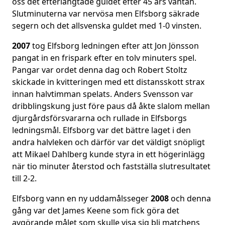
oss det efterlängtade guldet efter 45 års väntan.
Slutminuterna var nervösa men Elfsborg säkrade
segern och det allsvenska guldet med 1-0 vinsten.
2007
tog Elfsborg ledningen efter att Jon Jönsson
pangat in en frispark efter en tolv minuters spel.
Pangar var ordet denna dag och Robert Stoltz
skickade in kvitteringen med ett distansskott strax
innan halvtimman spelats. Anders Svensson var
dribblingskung just före paus då åkte slalom mellan
djurgårdsförsvararna och rullade in Elfsborgs
ledningsmål. Elfsborg var det bättre laget i den
andra halvleken och därför var det väldigt snöpligt
att Mikael Dahlberg kunde styra in ett högerinlägg
när tio minuter återstod och fastställa slutresultatet
till 2-2.
Elfsborg vann en ny uddamålsseger
2008
och denna
gång var det James Keene som fick göra det
avgörande målet som skulle visa sig bli matchens