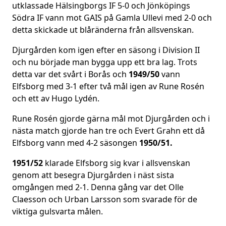
utklassade Hälsingborgs IF 5-0 och Jönköpings
Södra IF vann mot GAIS på Gamla Ullevi med 2-0 och
detta skickade ut blåränderna från allsvenskan.
Djurgården kom igen efter en säsong i Division II
och nu började man bygga upp ett bra lag. Trots
detta var det svårt i Borås och
1949/50
vann
Elfsborg med 3-1 efter två mål igen av Rune Rosén
och ett av Hugo Lydén.
Rune Rosén gjorde gärna mål mot Djurgården och i
nästa match gjorde han tre och Evert Grahn ett då
Elfsborg vann med 4-2 säsongen
1950/51.
1951/52
klarade Elfsborg sig kvar i allsvenskan
genom att besegra Djurgården i näst sista
omgången med 2-1. Denna gång var det Olle
Claesson och Urban Larsson som svarade för de
viktiga gulsvarta målen.