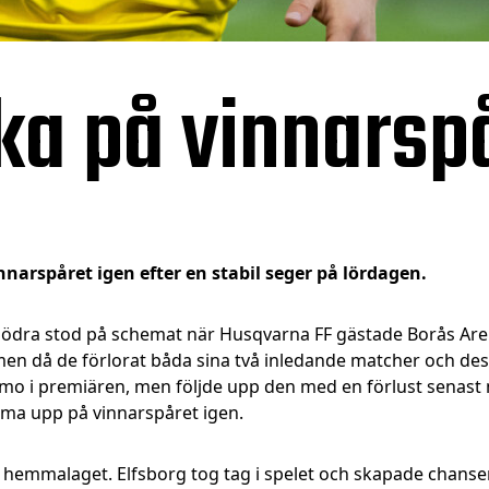
aka på vinnarsp
innarspåret igen efter en stabil seger på lördagen.
ödra stod på schemat när Husqvarna FF gästade Borås Are
men då de förlorat båda sina två inledande matcher och des
o i premiären, men följde upp den med en förlust senast m
mma upp på vinnarspåret igen.
ör hemmalaget. Elfsborg tog tag i spelet och skapade chanse