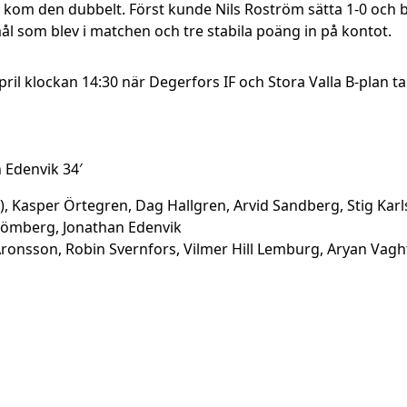
kom den dubbelt. Först kunde Nils Roström sätta 1-0 och b
ål som blev i matchen och tre stabila poäng in på kontot.
ril klockan 14:30 när Degerfors IF och Stora Valla B-plan ta
n Edenvik 34′
v), Kasper Örtegren, Dag Hallgren, Arvid Sandberg, Stig Kar
trömberg, Jonathan Edenvik
Aronsson, Robin Svernfors, Vilmer Hill Lemburg, Aryan Vag