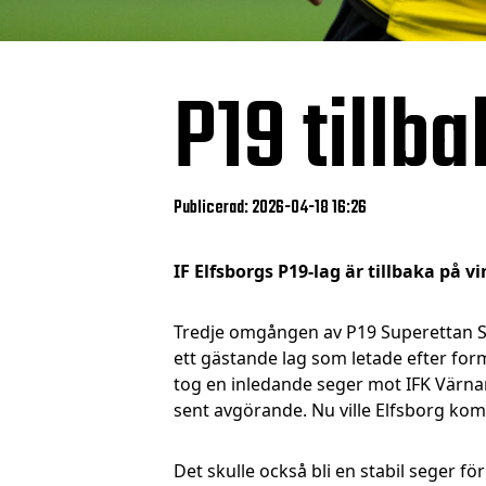
P19 tillb
Publicerad: 2026-04-18 16:26
IF Elfsborgs P19-lag är tillbaka på v
Tredje omgången av P19 Superettan S
ett gästande lag som letade efter for
tog en inledande seger mot IFK Värnam
sent avgörande. Nu ville Elfsborg ko
Det skulle också bli en stabil seger f