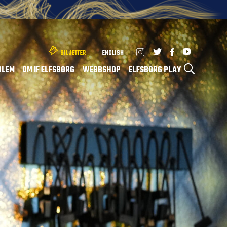
BILJETTER
ENGLISH
DLEM
OM IF ELFSBORG
WEBBSHOP
ELFSBORG PLAY