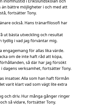
en inomhustid i Erikslundskolan och
 än bättre möjligheter i och med att
tå, fortsätter Tony.
ränare också. Hans tränarfilosofi har
få ut bästa utveckling och resultat
tydlig i vad jag förväntar mig.
 engagemang för allas lika värde.
acka om de inte haft råd att köpa,
sförhållanden, så där har jag försökt
n i dagens verksamhet, fortsätter Tony.
as insatser. Alla som han haft förmån
 varit klart vad som vägt lite extra
ang och driv. Hur många gånger ringer
och så vidare, fortsätter Tony.