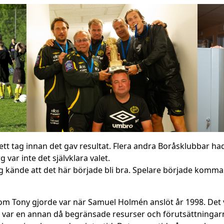
t tag innan det gav resultat. Flera andra Boråsklubbar ha
ar inte det självklara valet.
kände att det här började bli bra. Spelare började komma t
som Tony gjorde var när Samuel Holmén anslöt år 1998. Det
 var en annan då begränsade resurser och förutsättningarn