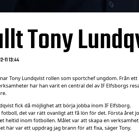
allt Tony Lundq
2-11 13:44
 lämnar Tony Lundqvist rollen som sportchef ungdom. Från 
rksamheter har han varit en central del av IF Elfsborgs resa
re.
dqvist fick då möjlighet att börja jobba inom IF Elfsborg.
tboll, det var rätt ovanligt att få lön för det. Första året j
 det heltid inom fotbollen. Målet var att skapa en verksamhe
et här var ett uppdrag jag brann för att fixa, säger Tony.