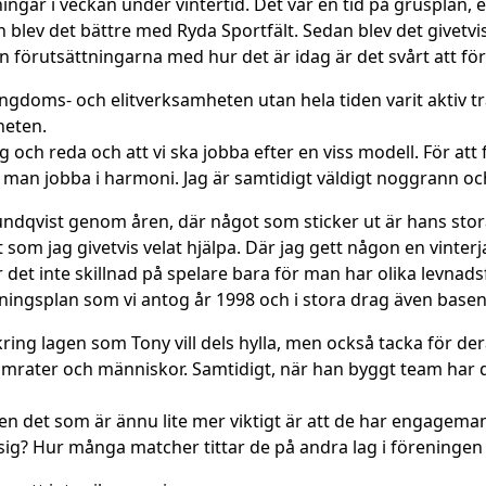
ngar i veckan under vintertid. Det var en tid på grusplan, 
blev det bättre med Ryda Sportfält. Sedan blev det givetvis
örutsättningarna med hur det är idag är det svårt att förs
ungdoms- och elitverksamheten utan hela tiden varit aktiv t
heten.
 och reda och att vi ska jobba efter en viss modell. För att 
an jobba i harmoni. Jag är samtidigt väldigt noggrann och 
dqvist genom åren, där något som sticker ut är hans stora
 som jag givetvis velat hjälpa. Där jag gett någon en vinterj
r det inte skillnad på spelare bara för man har olika levnad
ildningsplan som vi antog år 1998 och i stora drag även base
ing lagen som Tony vill dels hylla, men också tacka för der
mrater och människor. Samtidigt, när han byggt team har det
en det som är ännu lite mer viktigt är att de har engagem
a sig? Hur många matcher tittar de på andra lag i föreningen 