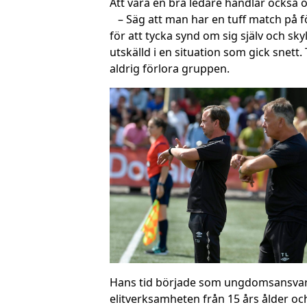
Att vara en bra ledare handlar också om
– Säg att man har en tuff match på fö
för att tycka synd om sig själv och skyl
utskälld i en situation som gick snett
aldrig förlora gruppen.
Hans tid började som ungdomsansvarig i
elitverksamheten från 15 års ålder oc