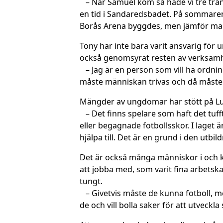
– När Samuel kom så hade vi tre träni
en tid i Sandaredsbadet. På sommaren 
Borås Arena byggdes, men jämför man f
Tony har inte bara varit ansvarig för 
också genomsyrat resten av verksam
– Jag är en person som vill ha ordning
måste människan trivas och då måste m
Mängder av ungdomar har stött på Lun
– Det finns spelare som haft det tufft
eller begagnade fotbollsskor. I laget ä
hjälpa till. Det är en grund i den utb
Det är också många människor i och kr
att jobba med, som varit fina arbetska
tungt.
– Givetvis måste de kunna fotboll, m
de och vill bolla saker för att utveckl