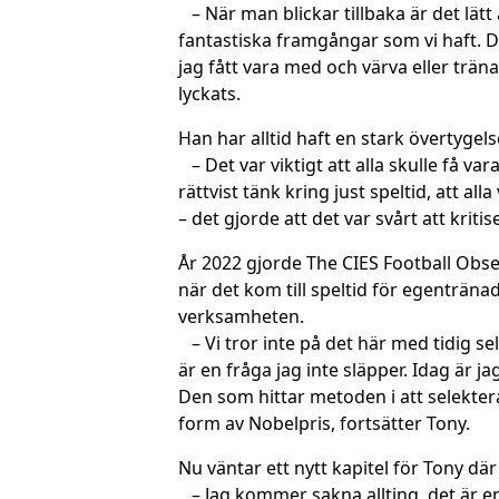
– När man blickar tillbaka är det l
fantastiska framgångar som vi haft. D
jag fått vara med och värva eller träna,
lyckats.
Han har alltid haft en stark övertygels
– Det var viktigt att alla skulle få vara
rättvist tänk kring just speltid, att 
– det gjorde att det var svårt att kriti
År 2022 gjorde The CIES Football Obse
när det kom till speltid för egentränad
verksamheten.
– Vi tror inte på det här med tidig sel
är en fråga jag inte släpper. Idag är j
Den som hittar metoden i att selekte
form av Nobelpris, fortsätter Tony.
Nu väntar ett nytt kapitel för Tony där
– Jag kommer sakna allting, det är en