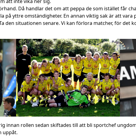
 att inte vika ner sig.
rhand. Då handlar det om att peppa de som istället får cha
la på yttre omständigheter. En annan viktig sak är att vara pos
. Ta den situationen senare. Vi kan förlora matcher, för de
nnan rollen sedan skiftades till att bli sportchef ungdom, 
h uppåt.