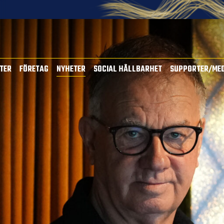
TTER
FÖRETAG
NYHETER
SOCIAL HÅLLBARHET
SUPPORTER/ME