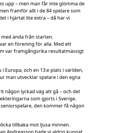
des upp – men man får inte glömma de
men framför allt i de 84 spelare som
 i hjärtat lite extra – då har vi
vt med ända från starten.
i var en förening för alla. Med ett
utom var framgångsrika resultatmässigt
 Europa, och en 13:e plats i världen,
 hur man utvecklar spelare i den egna
arit någon lyckad väg att gå – och det
lekteringarna som gjorts i Sverige.
m seniorspelare, den kommer få någon
blicka tillbaka mot ljusa minnen.
efan Andreasson hade vi aldrig kunnat