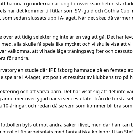
ätt att hamna i grunderna när ungdomsverksamheten starta
els när det kommer till titlar som SM-guld och Gothia Cup, 
 som sedan slussats upp i A-laget. När det sker, då värmer det
e över att tidig selektering inte är en väg att gå. Det har le
 med, alla skulle få spela lika mycket och vi skulle visa att v
alla var välkomna, att vi hade låga träningsavgifter och dess
sera för andra.
rvatory en studie där IF Elfsborg hamnade på en femteplats i
e spelare i A-laget, ett positivt resultat av klubbens tro på
ektering och att värva barn. Det har visat sig att det inte v
ag ännu mer övertygad när vi ser resultatet från de första se
ra 10-åringar, och redan då se vem som kommer bli bra so
 fotbollen byts ut mot andra saker i livet, men där han kan 
 otroligt fin arbetsplats med fantastiska kollegor. Utan St