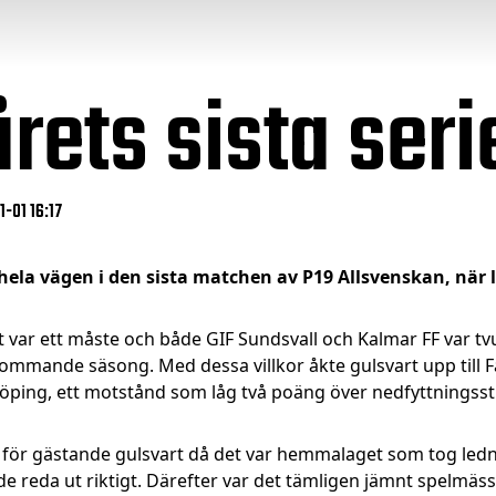
 årets sista se
1-01 16:17
e hela vägen i den sista matchen av P19 Allsvenskan, när 
t var ett måste och både GIF Sundsvall och Kalmar FF var tvu
 kommande säsong. Med dessa villkor åkte gulsvart upp till 
öping, ett motstånd som låg två poäng över nedfyttningsst
 för gästande gulsvart då det var hemmalaget som tog ledn
e reda ut riktigt. Därefter var det tämligen jämnt spelmäss