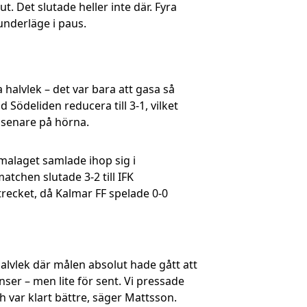
t. Det slutade heller inte där. Fyra
nderläge i paus.
 halvlek – det var bara att gasa så
 Södeliden reducera till 3-1, vilket
 senare på hörna.
malaget samlade ihop sig i
atchen slutade 3-2 till IFK
trecket, då Kalmar FF spelade 0-0
 halvlek där målen absolut hade gått att
ser – men lite för sent. Vi pressade
h var klart bättre, säger Mattsson.