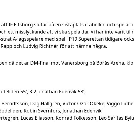
att IF Elfsborg slutar på en sistaplats i tabellen och spel
h ett misslyckande att vi ska spela där. Vi har inte varit till
fostrat A-lagsspelare med spel i P19 Superettan tidigare oc
app och Ludvig Richtnér, för att nämna några.
ppen då det är DM-final mot Vänersborg på Borås Arena, kl
d Södeliden 55′, 3-2 Jonathan Edenvik 58′,
r Berndtsson, Dag Hallgren, Victor Ozor Okeke, Viggo Lidb
 Södeliden, Robin Svernfors, Jonathan Edenvik
rtegren, Lucas Eliasson, Konrad Folkesson, Leo Saritas Byl