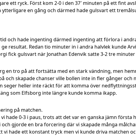
are ett ryck. Först kom 2-0 i den 37′ minuten på ett fint avslu
tterligare en gång och därmed hade gulsvart ett tremålsu
vtid och hade ingenting därmed ingenting att förlora i andra
ge resultat. Redan tio minuter in i andra halvlek kunde Arvid
gi fick gulsvart när Jonathan Edenvik satte 3-2 tre minuter
rg en tro på att fortsätta med en stark vändning, men hem
på och skapade chanser ville bollen inte in fler gånger och m
en seger heller inte räckt för att komma över nedflyttningss
äng som Elfsborg inte längre kunde komma ikapp.
mering på matchen.
 vi hade 0-3 i paus, trots att det var en ganska jämn första
gi och gjorde en bra forcering där vi skapade många målchan
tt vi hade ett konstant tryck men vi kunde driva matchen oc