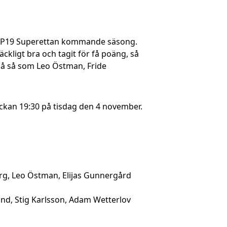
ar i P19 Superettan kommande säsong.
räckligt bra och tagit för få poäng, så
kså så som Leo Östman, Fride
ockan 19:30 på tisdag den 4 november.
erg, Leo Östman, Elijas Gunnergård
und, Stig Karlsson, Adam Wetterlov