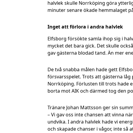
halvlek skulle Norrköping göra ytterlig
minuter senare ökade hemmalaget på y
Inget att förlora i andra halvlek
Elfsborg försökte samla ihop sig i hal
mycket det bara gick. Det skulle också 
gav gästerna blodad tand. Än mer ener
De två snabba målen hade gett Elfsbo
försvarsspelet. Trots att gästerna låg 
Norrköping. Förlusten till trots hade 
borta mot AIK och därmed tog den po
Tränare Johan Mattsson ger sin sum
– Vi gav oss inte chansen att vinna när
undvika. I andra halvlek hade vi ener
och skapade chanser i vågor, inte så a