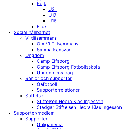
Pojk
U21
U17
U16
Flick
Social hållbarhet
Vi tillsammans
Om Vi Tillsammans
Samhällsansvar
Ungdom
Camp Elfsborg
Camp Elfsborg Fotbollsskola
Ungdomens dag
Senior och supporter
Gåfotboll
Supporterrelationer
Stiftelse
Stiftelsen Hedra Klas Ingesson
Stadgar Stiftelsen Hedra Klas Ingesson
Supporter/medlem
Supporter
Guliganerna