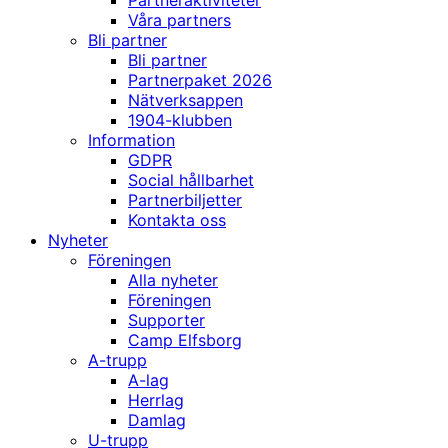
Partneraktiviteter
Våra partners
Bli partner
Bli partner
Partnerpaket 2026
Nätverksappen
1904-klubben
Information
GDPR
Social hållbarhet
Partnerbiljetter
Kontakta oss
Nyheter
Föreningen
Alla nyheter
Föreningen
Supporter
Camp Elfsborg
A-trupp
A-lag
Herrlag
Damlag
U-trupp