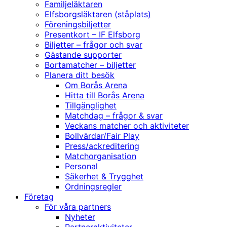
Familjeläktaren
Elfsborgsläktaren (ståplats)
Föreningsbiljetter
Presentkort – IF Elfsborg
Biljetter – frågor och svar
Gästande supporter
Bortamatcher – biljetter
Planera ditt besök
Om Borås Arena
Hitta till Borås Arena
Tillgänglighet
Matchdag – frågor & svar
Veckans matcher och aktiviteter
Bollvärdar/Fair Play
Press/ackreditering
Matchorganisation
Personal
Säkerhet & Trygghet
Ordningsregler
Företag
För våra partners
Nyheter