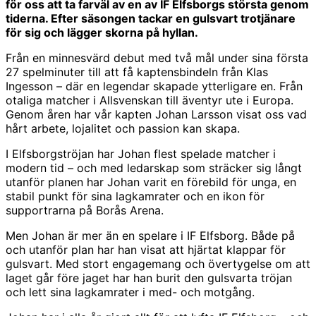
för oss att ta farväl av en av IF Elfsborgs största genom
tiderna. Efter säsongen tackar en gulsvart trotjänare
för sig och lägger skorna på hyllan.
Från en minnesvärd debut med två mål under sina första
27 spelminuter till att få kaptensbindeln från Klas
Ingesson – där en legendar skapade ytterligare en. Från
otaliga matcher i Allsvenskan till äventyr ute i Europa.
Genom åren har vår kapten Johan Larsson visat oss vad
hårt arbete, lojalitet och passion kan skapa.
I Elfsborgströjan har Johan flest spelade matcher i
modern tid – och med ledarskap som sträcker sig långt
utanför planen har Johan varit en förebild för unga, en
stabil punkt för sina lagkamrater och en ikon för
supportrarna på Borås Arena.
Men Johan är mer än en spelare i IF Elfsborg. Både på
och utanför plan har han visat att hjärtat klappar för
gulsvart. Med stort engagemang och övertygelse om att
laget går före jaget har han burit den gulsvarta tröjan
och lett sina lagkamrater i med- och motgång.