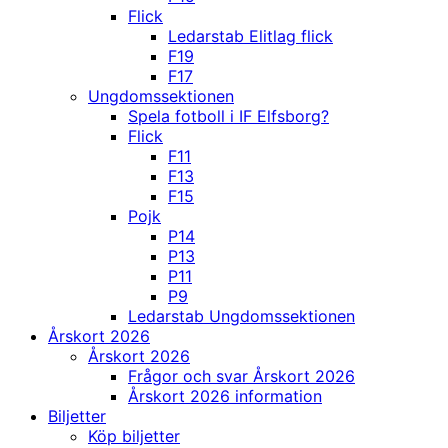
Flick
Ledarstab Elitlag flick
F19
F17
Ungdomssektionen
Spela fotboll i IF Elfsborg?
Flick
F11
F13
F15
Pojk
P14
P13
P11
P9
Ledarstab Ungdomssektionen
Årskort 2026
Årskort 2026
Frågor och svar Årskort 2026
Årskort 2026 information
Biljetter
Köp biljetter