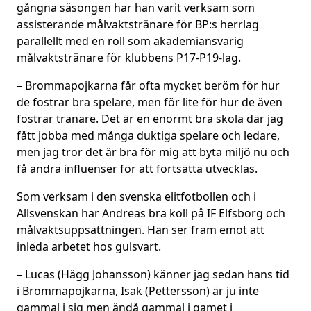
gångna säsongen har han varit verksam som
assisterande målvaktstränare för BP:s herrlag
parallellt med en roll som akademiansvarig
målvaktstränare för klubbens P17-P19-lag.
– Brommapojkarna får ofta mycket beröm för hur
de fostrar bra spelare, men för lite för hur de även
fostrar tränare. Det är en enormt bra skola där jag
fått jobba med många duktiga spelare och ledare,
men jag tror det är bra för mig att byta miljö nu och
få andra influenser för att fortsätta utvecklas.
Som verksam i den svenska elitfotbollen och i
Allsvenskan har Andreas bra koll på IF Elfsborg och
målvaktsuppsättningen. Han ser fram emot att
inleda arbetet hos gulsvart.
– Lucas (Hägg Johansson) känner jag sedan hans tid
i Brommapojkarna, Isak (Pettersson) är ju inte
gammal i sig men ändå gammal i gamet i