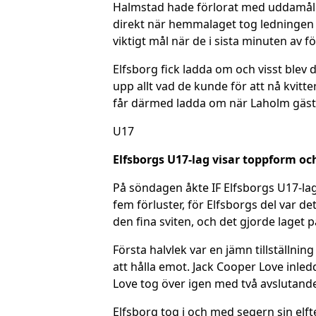
Halmstad hade förlorat med uddamåle
direkt när hemmalaget tog ledningen 
viktigt mål när de i sista minuten av f
Elfsborg fick ladda om och visst blev
upp allt vad de kunde för att nå kvitt
får därmed ladda om när Laholm gäst
U17
Elfsborgs U17-lag visar toppform och
På söndagen åkte IF Elfsborgs U17-lag
fem förluster, för Elfsborgs del var de
den fina sviten, och det gjorde laget 
Första halvlek var en jämn tillställni
att hålla emot. Jack Cooper Love inle
Love tog över igen med två avslutande
Elfsborg tog i och med segern sin elf