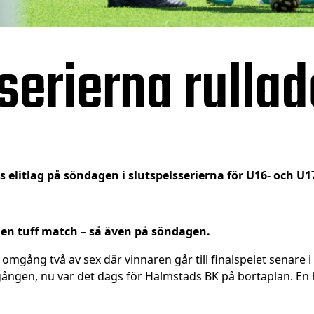
serierna rullad
s elitlag på söndagen i slutspelsserierna för U16- och U1
en tuff match – så även på söndagen.
ll omgång två av sex där vinnaren går till finalspelet senare 
ngen, nu var det dags för Halmstads BK på bortaplan. En hi