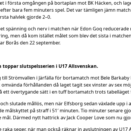
t i första omgången på bortaplan mot BK Häcken, och lage
efter bara fem minuters spel. Det var tämligen jämn matchb
örsta halvlek gjorde 2–0.
 det spänning och nerv i matchen när Edon Goq reducerade m
ering, men då kom istället målet som blev det sista i match
ar Borås den 22 september.
 toppar slutspelsserien i U17 Allsvenskan.
 till Strömvallen i Järfälla för bortamatch mot Bele Barkab
t omvända förhållanden då laget tagit sex vinster av sex möjli
på ett övertygande sätt i en tuff bortamatch trots tabelläge
ng och slutade mållös, men när Elfsborg sedan växlade upp i
dde målskyttet på straff i 51′ minuten. Tio minuter senare
 mål. Därmed nytt hattrick av Jack Cooper Love som nu gjor
te raka seger, när man också räknar in avslutningen av U17 