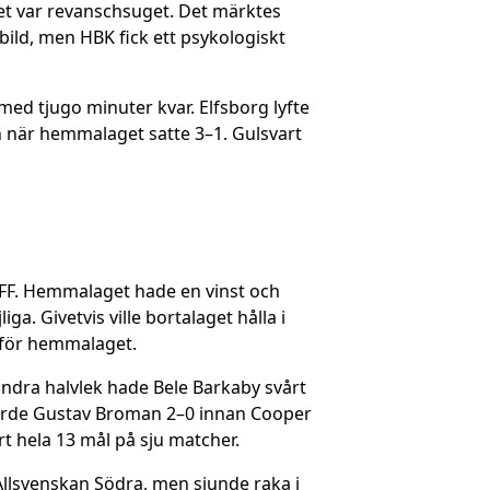
t var revanschsuget. Det märktes
ild, men HBK fick ett psykologiskt
ed tjugo minuter kvar. Elfsborg lyfte
en när hemmalaget satte 3–1. Gulsvart
y FF. Hemmalaget hade en vinst och
ga. Givetvis ville bortalaget hålla i
t för hemmalaget.
 andra halvlek hade Bele Barkaby svårt
 gjorde Gustav Broman 2–0 innan Cooper
t hela 13 mål på sju matcher.
Allsvenskan Södra, men sjunde raka i